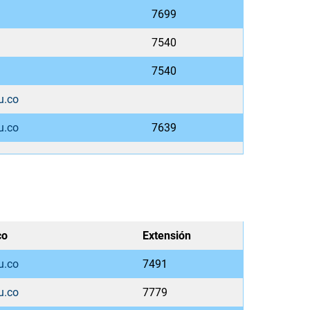
7699
7540
7540
u.co
u.co
7639
co
Extensión
u.co
7491
u.co
7779