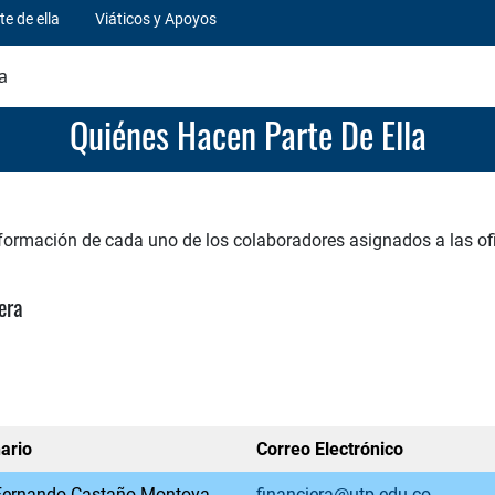
e de ella
Viáticos y Apoyos
a
Quiénes Hacen Parte De Ella
nformación de cada uno de los colaboradores asignados a las of
era
ario
Correo Electrónico
Fernando Castaño Montoya
financiera@utp.edu.co