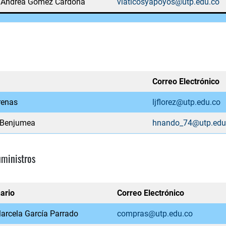
a Andrea Gómez Cardona
viaticosyapoyos@utp.edu.co
Correo Electrónico
renas
ljflorez@utp.edu.co
 Benjumea
hnando_74@utp.edu
uministros
ario
Correo Electrónico
arcela García Parrado
compras@utp.edu.co