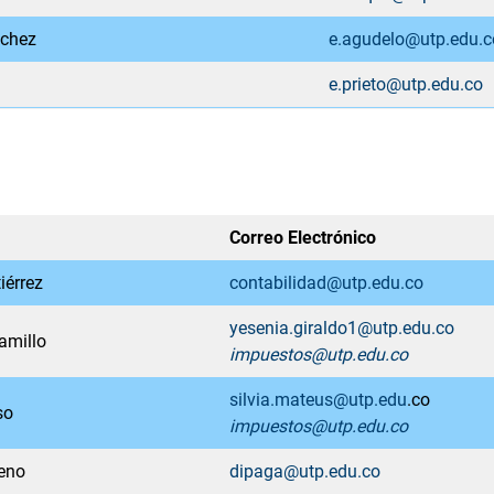
nchez
e.agudelo@utp.edu.c
e.prieto@utp.edu.co
Correo Electrónico
iérrez
contabilidad@utp.edu.co
yesenia.giraldo1@utp.edu.co
amillo
impuestos@utp.edu.co
silvia.mateus@utp.edu
.co
so
impuestos@utp.edu.co
reno
dipaga@utp.edu.co