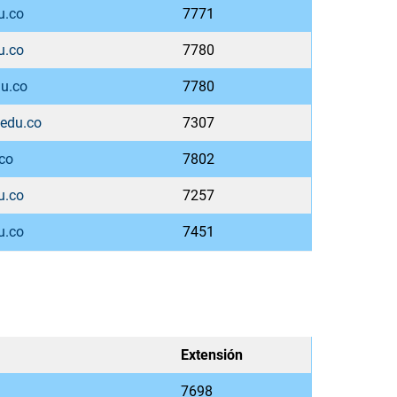
u.co
7771
u.co
7780
u.co
7780
.edu.co
7307
co
7802
u.co
7257
u.co
7451
Extensión
7698