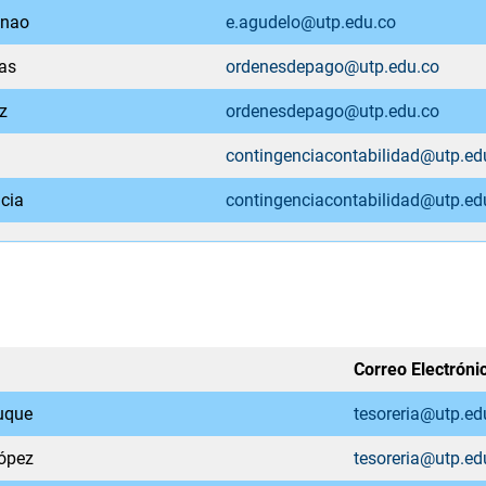
enao
e.agudelo@utp.edu.co
as
ordenesdepago@utp.edu.co
z
ordenesdepago@utp.edu.co
contingenciacontabilidad@utp.ed
cia
contingenciacontabilidad@utp.ed
Correo Electróni
Duque
tesoreria@utp.ed
López
tesoreria@utp.ed