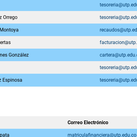
tesoreria@utp.ed
z Orrego
tesoreria@utp.ed
 Montoya
recaudos@utp.ed
ertas
facturacion@utp
ones González
cartera@utp.edu.
tesoreria@utp.ed
z Espinosa
tesoreria@utp.ed
Correo Electrónico
pata
matriculafinanciera@utp.edu.co