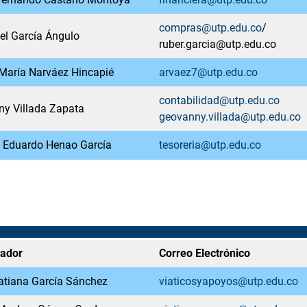
compras@utp.edu.co
/
el García Ángulo
ruber.garcia@utp.edu.co
María Narváez Hincapié
arvaez7@utp.edu.co
contabilidad@utp.edu.co
y Villada Zapata
geovanny.villada@utp.edu.co
 Eduardo Henao García
tesoreria@utp.edu.co
rador
Correo Electrónico
atiana García Sánchez
viaticosyapoyos@utp.edu.co