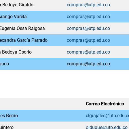
 Bedoya Giraldo
compras@utp.edu.co
rango Varela
compras@utp.edu.co
 Eugenia Ossa Raigosa
compras@utp.edu.co
exandra García Parrado
compras@utp.edu.co
 Bedoya Osorio
compras@utp.edu.co
ranco
compras@utp.edu.co
Correo Electrónico
es Berrio
clgrajales@utp.edu.c
uintero
olduque@utp.edu.co